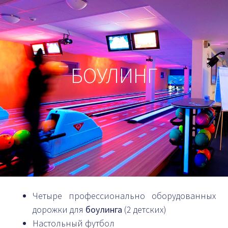
БОУЛИНГ
Четыре профессионально оборудованных
дорожки для
боулинга
(2 детских)
Настольный футбол